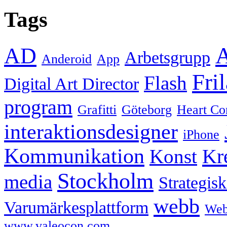
Tags
A
AD
Arbetsgrupp
Anderoid
App
Fri
Flash
Digital Art Director
program
Grafitti
Göteborg
Heart Co
interaktionsdesigner
iPhone
Kommunikation
Kre
Konst
Stockholm
media
Strategis
webb
Varumärkesplattform
We
www.valeocon.com