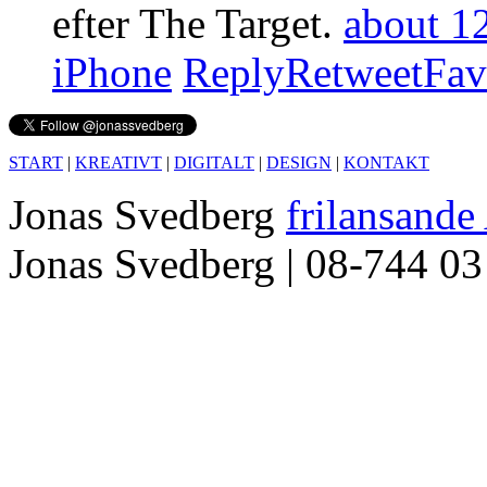
efter The Target.
about 12
iPhone
Reply
Retweet
Fav
START
|
KREATIVT
|
DIGITALT
|
DESIGN
|
KONTAKT
Jonas Svedberg
frilansande
Jonas Svedberg | 08-744 03