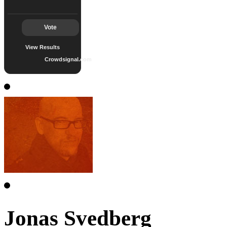
Vote
View Results
Crowdsignal.com
Jonas Svedberg