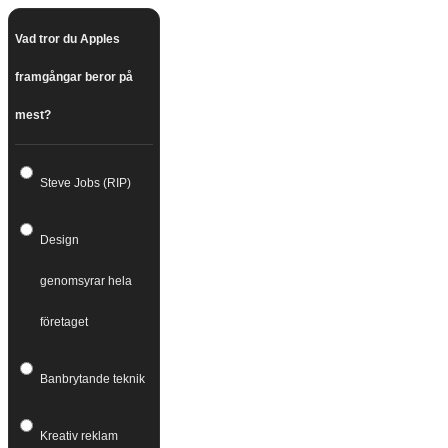
Vad tror du Apples
framgångar beror på
mest?
Steve Jobs (RIP)
Design
genomsyrar hela
företaget
Banbrytande teknik
Kreativ reklam