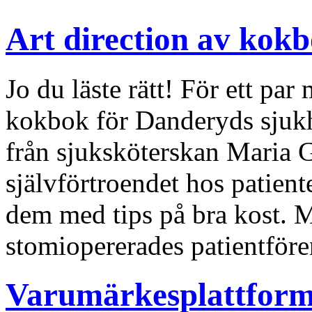
Art direction av kok
Jo du läste rätt! För ett pa
kokbok för Danderyds sjuk
från sjuksköterskan Maria G
självförtroendet hos patien
dem med tips på bra kost. Ma
stomiopererades patientfören
Varumärkesplattform 