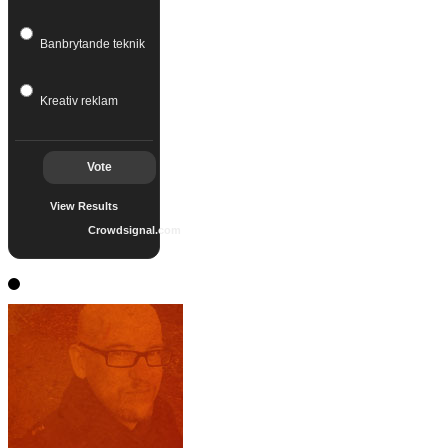
Banbrytande teknik
Kreativ reklam
Vote
View Results
Crowdsignal.com