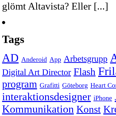
glömt Altavista? Eller [...]
Tags
A
AD
Arbetsgrupp
Anderoid
App
Fri
Flash
Digital Art Director
program
Grafitti
Göteborg
Heart Co
interaktionsdesigner
iPhone
Kommunikation
Kre
Konst