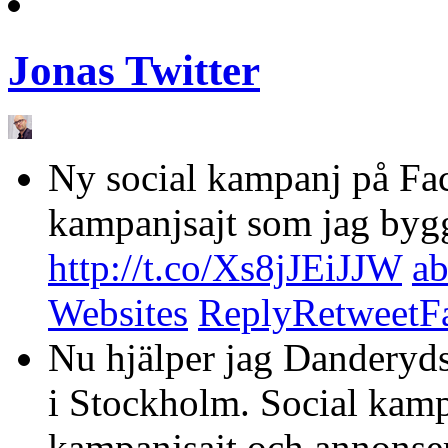
Jonas Twitter
Ny social kampanj på Fa
kampanjsajt som jag bygg
http://t.co/Xs8jJEiJJW
ab
Websites
Reply
Retweet
F
Nu hjälper jag Danderyds 
i Stockholm. Social kam
kampanjsajt och annonser