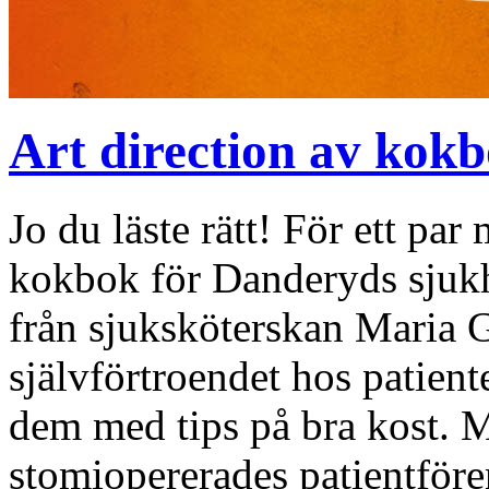
Art direction av kok
Jo du läste rätt! För ett pa
kokbok för Danderyds sjuk
från sjuksköterskan Maria G
självförtroendet hos patien
dem med tips på bra kost. Ma
stomiopererades patientfören