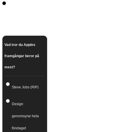
Vad tror du Apples
framgångar beror på
mest?
Steve Jobs (RIP)
Design
genomsyrar hela
företaget