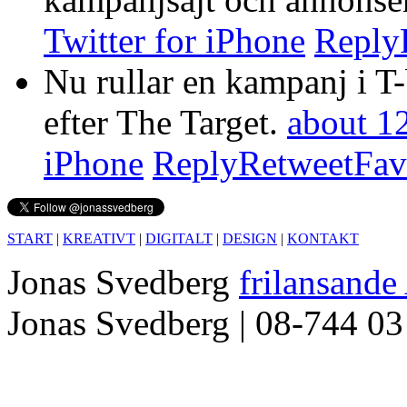
Twitter for iPhone
Reply
Nu rullar en kampanj i T
efter The Target.
about 12
iPhone
Reply
Retweet
Fav
START
|
KREATIVT
|
DIGITALT
|
DESIGN
|
KONTAKT
Jonas Svedberg
frilansande
Jonas Svedberg | 08-744 03